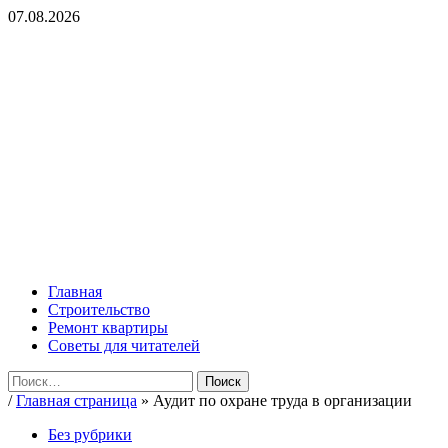
Перейти
07.08.2026
к
содержимому
ROMADEY
Советы по ремонту и организации уюта в жилье!
Основное
ROMADEY
меню
Главная
Строительство
Ремонт квартиры
Советы для читателей
Найти:
/
Главная страница
»
Аудит по охране труда в организации
Без рубрики