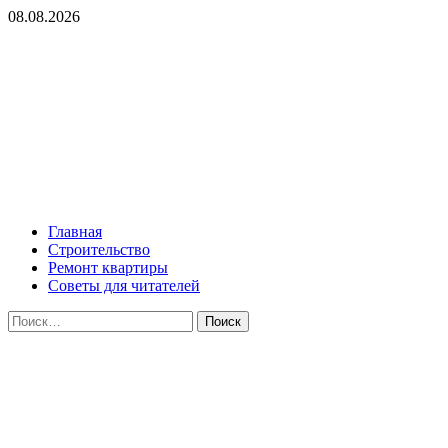
Перейти
08.08.2026
к
содержимому
ROMADEY
Советы по ремонту и организации уюта в жилье!
Основное
ROMADEY
меню
Главная
Строительство
Ремонт квартиры
Советы для читателей
Найти: