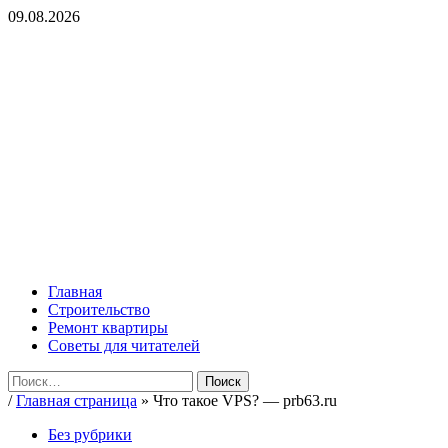
Перейти
09.08.2026
к
содержимому
ROMADEY
Советы по ремонту и организации уюта в жилье!
Основное
ROMADEY
меню
Главная
Строительство
Ремонт квартиры
Советы для читателей
Найти:
/
Главная страница
»
Что такое VPS? — prb63.ru
Без рубрики