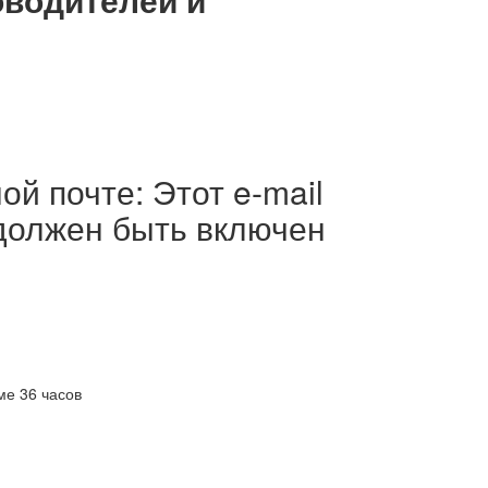
й почте: Этот e-mail
 должен быть включен
ме 36 часов