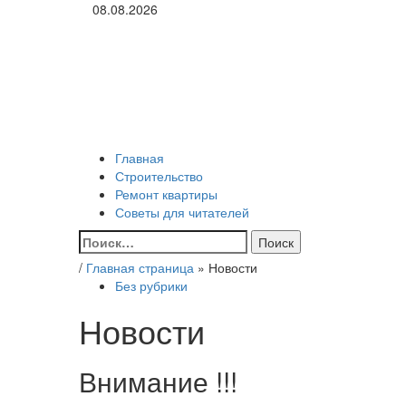
Перейти
08.08.2026
к
ROMADEY
содержимому
Советы по ремонту и организации уюта в жилье!
Основное
ROMADEY
меню
Главная
Строительство
Ремонт квартиры
Советы для читателей
Найти:
/
Главная страница
»
Новости
Без рубрики
Новости
Внимание !!!