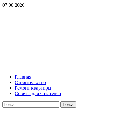
Перейти
07.08.2026
к
содержимому
ROMADEY
Советы по ремонту и организации уюта в жилье!
Основное
ROMADEY
меню
Главная
Строительство
Ремонт квартиры
Советы для читателей
Найти: