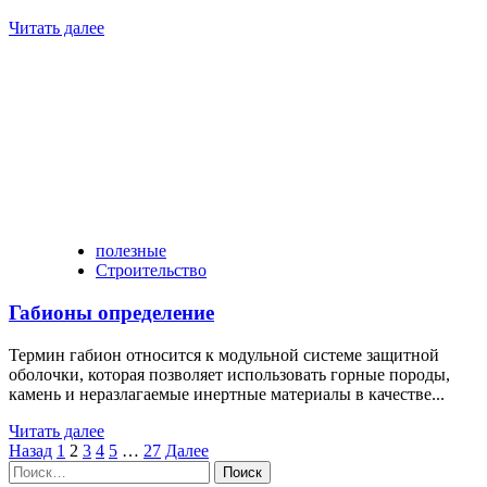
Читать далее
полезные
Строительство
Габионы определение
Термин габион относится к модульной системе защитной
оболочки, которая позволяет использовать горные породы,
камень и неразлагаемые инертные материалы в качестве...
Читать далее
Пагинация
Назад
1
2
3
4
5
…
27
Далее
Найти:
записей