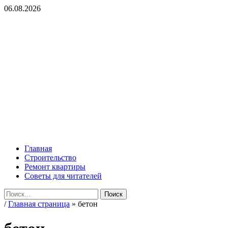
Перейти
06.08.2026
к
содержимому
ROMADEY
Советы по ремонту и организации уюта в жилье!
Основное
ROMADEY
меню
Главная
Строительство
Ремонт квартиры
Советы для читателей
Найти:
/
Главная страница
»
бетон