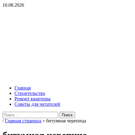
Перейти
10.08.2026
к
содержимому
ROMADEY
Советы по ремонту и организации уюта в жилье!
Основное
ROMADEY
меню
Главная
Строительство
Ремонт квартиры
Советы для читателей
Найти:
/
Главная страница
»
битумная черепица